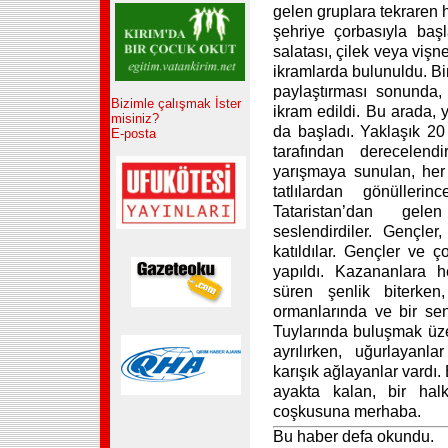
gelen gruplara tekraren h
şehriye çorbasıyla başl
salatası, çilek veya vişn
ikramlarda bulunuldu. Bin
paylaştırması sonunda, 
Bizimle çalışmak İster
ikram edildi. Bu arada, 
misiniz?
da başladı. Yaklaşık 20 
E-posta
tarafından derecelendi
yarışmaya sunulan, her 
tatlılardan gönüller
Tataristan’dan gelen
seslendirdiler. Gençler,
katıldılar. Gençler ve ç
yapıldı. Kazananlara h
süren şenlik biterken
ormanlarında ve bir s
Tuylarında buluşmak üze
ayrılırken, uğurlayanl
karışık ağlayanlar vardı.
ayakta kalan, bir halk
coşkusuna merhaba.
Bu haber defa okundu.