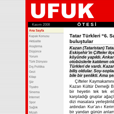
Ö T E S İ
.
Kasım 2008
Ana Sayfa
Tatar Türkleri “6. 
Kapak Konusu
buluştular
Aktüalite
Araştırma
Kazan (Tataristan) Tatar
Düşünce
Eskişehir’in Çifteler i
Yorum
köyünde yapıldı. Ankar
otobüslerle katılımın o
Türk Dünyası
Türkleri de vardı. Kazan
Dış Politika
biliş oldular. Soy-sopla
Gezi
bile bir şenlikti. Ama şe
Kitap
Çifteler Kaymakamın
Şiir
Kazan Kültür Derneği B
Tiyatro
bir heyetin tek tek el
Sinema
karşıladığı gruplar ağaçl
İnternet
dizi masalara yerleştirild
Spor
ardından Kur’an-ı Keri
Sağlık
bir yandan günün anlam
Mizah