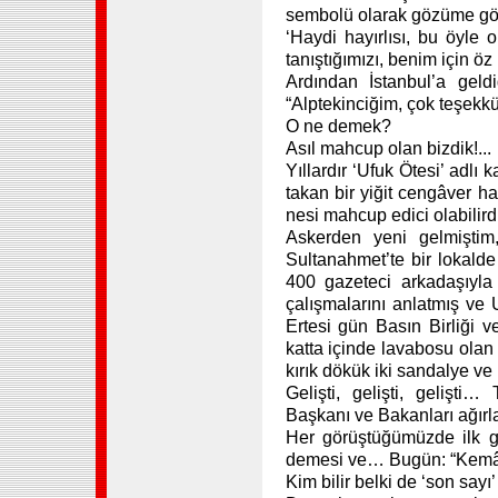
sembolü olarak gözüme g
‘Haydi hayırlısı, bu öyle
tanıştığımızı, benim için ö
Ardından İstanbul’a gel
“Alptekinciğim, çok teşekk
O ne demek?
Asıl mahcup olan bizdik!...
Yıllardır ‘Ufuk Ötesi’ adlı
takan bir yiğit cengâver 
nesi mahcup edici olabilirdi
Askerden yeni gelmişt
Sultanahmet’te bir lokalde
400 gazeteci arkadaşıyla 
çalışmalarını anlatmış ve 
Ertesi gün Basın Birliği ve
katta içinde lavabosu olan
kırık dökük iki sandalye ve 
Gelişti, gelişti, gelişt
Başkanı ve Bakanları ağır
Her görüştüğümüzde ilk gü
demesi ve… Bugün: “Kemâl
Kim bilir belki de ‘son sayı