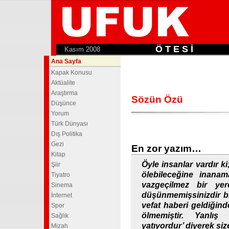
Ö T E S İ
.
Kasım 2008
Ana Sayfa
Kapak Konusu
Aktüalite
Araştırma
Sözün Özü
Düşünce
Yorum
Türk Dünyası
Dış Politika
Gezi
En zor yazım…
Kitap
Öyle insanlar vardır k
Şiir
ölebileceğine inana
Tiyatro
vazgeçilmez bir yer
Sinema
düşünmemişsinizdir bi
İnternet
vefat haberi geldiğind
Spor
ölmemiştir. Yanlış 
Sağlık
yatıyordur’ diyerek si
Mizah