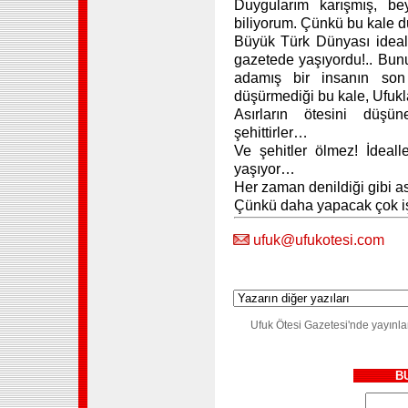
Duygularım karışmış, be
biliyorum. Çünkü bu kale d
Büyük Türk Dünyası ideali
gazetede yaşıyordu!.. Bun
adamış bir insanın son
düşürmediği bu kale, Ufukla
Asırların ötesini düşün
şehittirler…
Ve şehitler ölmez! İdealle
yaşıyor…
Her zaman denildiği gibi asıl
Çünkü daha yapacak çok i
ufuk@ufukotesi.com
Ufuk Ötesi Gazetesi'nde yayınlan
B