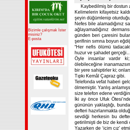
Kaybedilmiş bir dostun
Kelimelerin kifayetsiz kal
şeyin düğümlenip oturduğ
Nefes bile alamadığınız sa
ağlayamadığınız dermans
Bizimle çalışmak İster
misiniz?
günden beri çaresini bulam
E-posta
şerifinin sırrına boyun eğdi
“Her nefis ölümü tadacakt
huzur ve şahadet gerçeği
Öyle insanlar vardır ki
ölebileceğine inanamazsın
bir yere sahiptirler ki; onl
Tıpkı Kemâl Çapraz gibi.
Telefonda vefat haberi geld
ölmemiştir. Yanlış anlamışs
size telefon edene verdiği
İki ay önce Ufuk Ötesi’n
gününün yaklaştığı, bundan
defteri hazırlanmakta oldu
sevdiği herkesin bu defter
getirilmişti de biz de kend
Yazarken de ‘içim cız’ etmiş