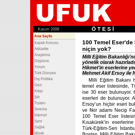
Ö T E S İ
.
Kasım 2008
Ana Sayfa
100 Temel Eser'de 
Kapak Konusu
niçin yok?
Aktüalite
Araştırma
Milli Eğitim Bakanlığı'n
Düşünce
yönelik olarak hazırlad
Yorum
Hikmet'in eserlerine yer 
Mehmet Akif Ersoy ile N
Türk Dünyası
Dış Politika
Milli Eğitim Bakanı 
Gezi
temel eser listesinde, 
Kitap
ise 30 eser bulunuyor.
Şiir
eserleri de bulunuyor. A
Tiyatro
Ersoy’un hiçbir eseri bu
Sinema
ve fikir adamı Necip Faz
İnternet
100 Temel Eser listesi
Spor
Kısakürek’in eserlerin
Sağlık
Türk-Eğitim-Sen İstanb
Mizah
Bostan, Milli Eğitim Baka