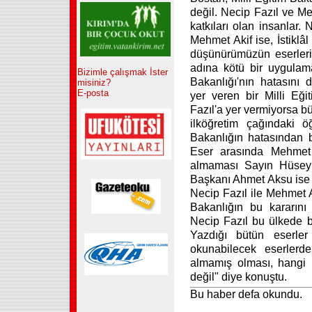
değil. Necip Fazıl ve M
katkıları olan insanlar. 
Mehmet Akif ise, İstiklâl
düşünürümüzün eserlerin
adına kötü bir uygulam
Bizimle çalışmak İster
Bakanlığı'nın hatasını 
misiniz?
E-posta
yer veren bir Milli Eğ
Fazıl'a yer vermiyorsa bü
ilköğretim çağındaki ö
Bakanlığın hatasından 
Eser arasında Mehmet A
almaması Sayın Hüseyi
Başkanı Ahmet Aksu ise "
Necip Fazıl ile Mehmet Ak
Bakanlığın bu kararını
Necip Fazıl bu ülkede 
Yazdığı bütün eserle
okunabilecek eserlerd
almamış olması, hangi ni
değil" diye konuştu.
Bu haber defa okundu.