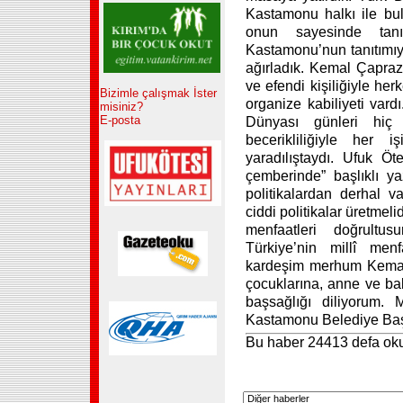
Kastamonu halkı ile b
onun sayesinde tan
Kastamonu’nun tanıtımıyl
ağırladık. Kemal Çapraz
ve efendi kişiliğiyle her
Bizimle çalışmak İster
organize kabiliyeti var
misiniz?
E-posta
Dünyası günleri hiç
becerikliliğiyle her
yaradılıştaydı. Ufuk Öt
çemberinde” başlıklı y
politikalardan derhal v
ciddi politikalar üretmel
menfaatleri doğrultu
Türkiye’nin millî menf
kardeşim merhum Kemal 
çocuklarına, anne ve ba
başsağlığı diliyorum
Kastamonu Belediye Baş
Bu haber 24413 defa ok