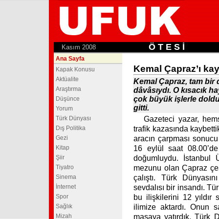
Ö T E S İ
.
Kasım 2008
Ana Sayfa
Kemal Çapraz’ı kay
Kapak Konusu
Aktüalite
Kemal Çapraz, tam bir 
Araştırma
dâvâsıydı. O kısacık ha
çok büyük işlerle dold
Düşünce
gitti.
Yorum
Türk Dünyası
Gazeteci yazar, hem
Dış Politika
trafik kazasında kaybetti
Gezi
aracın çarpması sonucu 
Kitap
16 eylül saat 08.00’
Şiir
doğumluydu. İstanbul 
Tiyatro
mezunu olan Çapraz çeşi
Sinema
çalıştı. Türk Dünyası
İnternet
sevdalısı bir insandı. T
Spor
bu ilişkilerini 12 yıld
Sağlık
ilimize aktardı. Onun 
Mizah
masaya yatırdık. Türk D