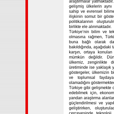
araştırmalar yatmaktadır
gelişmiş ülkelerin ayn
sahip ve evrensel bilim
ilişkinin somut bir göste
politikalarının oluştur
birlikte ele alınmaktadır.
Türkiye’nin bilim ve tek
olmasına rağmen, Türki
buna bağlı olarak d
bakıldığında, aşağıdaki 
karşın, ortaya konulan 
mümkün değildir. Dün
ülkemiz, zenginlikte d
üretiminde ise yaklaşık 
göstergeler, ülkemizin b
ve toplumsal faydaya
olamadığını göstermekted
Türkiye gibi gelişmekte 
edebilmek için, ekonomik
yandan araştırma alanları
güçlendirilmesi ve yap
geliştirirken, oluşturu
çerçevesinde teknoloji 