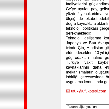
faaliyetlerini güçlendi
Ge’ye ayrılan pay, geli
yüzde 2’ye çıkartılmalı 
ölçeğinde rekabet edebili
doğru kaynaklara aktarıl
teknoloji politikası çer
gerekmektedir.
Teknoloji geliştirme 
Japonya ve Batı Avrupa
içinde Çin, Hindistan gi
elde edecekleri, 10 yıl iç
güç odakları haline ge
Türkiye vakit kaybe
kaynaklarının daha etk
mekanizmaların oluşturu
işbirliği çerçevesinde ö
uygulama konusunda gere
ufuk@ufukotesi.com