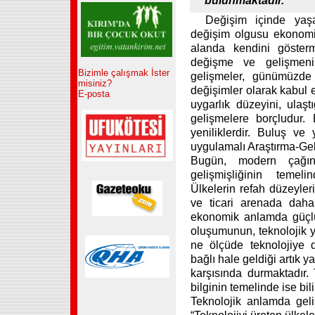
bulunmaktadır.
Değişim içinde yaşa
değişim olgusu ekonomik
alanda kendini gösterm
değişme ve gelişmenin
Bizimle çalışmak İster
gelişmeler, günümüzde
misiniz?
değişimler olarak kabul 
E-posta
uygarlık düzeyini, ulaşt
gelişmelere borçludur.
yeniliklerdir. Buluş ve
uygulamalı Araştırma-Geliş
Bugün, modern çağın 
gelişmişliğinin temeli
Ülkelerin refah düzeyler
ve ticari arenada daha
ekonomik anlamda güçlü
oluşumunun, teknolojik ya
ne ölçüde teknolojiye 
bağlı hale geldiği artık 
karşısında durmaktadır. 
bilginin temelinde ise bil
Teknolojik anlamda geli