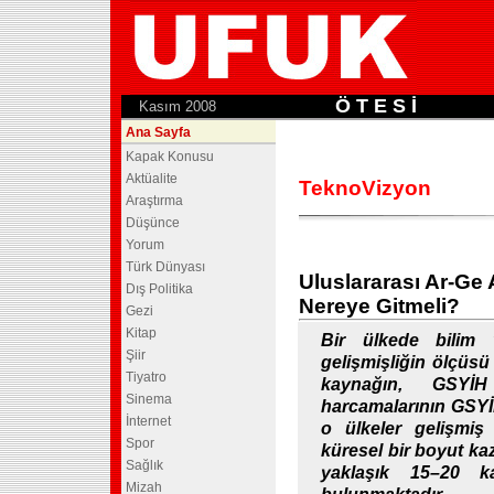
Ö T E S İ
.
Kasım 2008
Ana Sayfa
Kapak Konusu
Aktüalite
TeknoVizyon
Araştırma
Düşünce
Yorum
Türk Dünyası
Uluslararası Ar-Ge
Dış Politika
Nereye Gitmeli?
Gezi
Kitap
Bir ülkede bilim 
Şiir
gelişmişliğin ölçüsü
Tiyatro
kaynağın, GSYİH
Sinema
harcamalarının GSYİH
İnternet
o ülkeler gelişmiş 
Spor
küresel bir boyut ka
Sağlık
yaklaşık 15–20 ka
Mizah