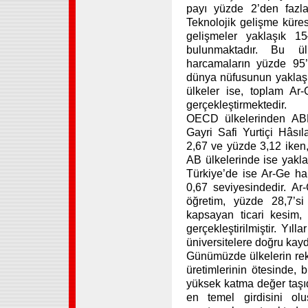
payı yüzde 2’den fazla 
Teknolojik gelişme küres
gelişmeler yaklaşık 1
bulunmaktadır. Bu ü
harcamaların yüzde 95’i
dünya nüfusunun yaklaşı
ülkeler ise, toplam Ar
gerçekleştirmektedir.
OECD ülkelerinden ABD
Gayri Safi Yurtiçi Hâsıl
2,67 ve yüzde 3,12 iken
AB ülkelerinde ise yakla
Türkiye’de ise Ar-Ge h
0,67 seviyesindedir. A
öğretim, yüzde 28,7’s
kapsayan ticari kesim,
gerçekleştirilmiştir. Yıl
üniversitelere doğru kayd
Günümüzde ülkelerin reka
üretimlerinin ötesinde, b
yüksek katma değer taşıdı
en temel girdisini olu