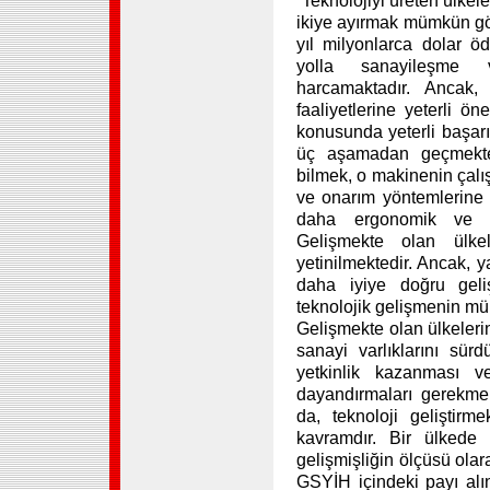
“Teknolojiyi üreten ülkele
ikiye ayırmak mümkün gör
yıl milyonlarca dolar ö
yolla sanayileşme 
harcamaktadır. Ancak,
faaliyetlerine yeterli 
konusunda yeterli başarı
üç aşamadan geçmekted
bilmek, o makinenin çalı
ve onarım yöntemlerine
daha ergonomik ve ek
Gelişmekte olan ülkel
yetinilmektedir. Ancak, y
daha iyiye doğru geliş
teknolojik gelişmenin m
Gelişmekte olan ülkeleri
sanayi varlıklarını sürd
yetkinlik kazanması ve
dayandırmaları gerekmekt
da, teknoloji geliştirm
kavramdır. Bir ülkede
gelişmişliğin ölçüsü ola
GSYİH içindeki payı alı