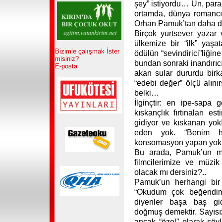
şey” istiyordu… Ün, para 
ortamda, dünya romancı
Orhan Pamuk’tan daha de
Birçok yurtsever yaza
ülkemize bir “ilk” yaşa
Bizimle çalışmak İster
ödülün “sevindirici”liğin
misiniz?
bundan sonraki inandırıc
E-posta
akan sular dururdu bir
“edebi değer” ölçü alın
belki…
İlginçtir: en ipe-sapa 
kıskançlık fırtınaları e
gidiyor ve kıskanan yok!
eden yok. “Benim ha
konsomasyon yapan yok!
Bu arada, Pamuk’un ma
filmcilerimize ve müzi
olacak mı dersiniz?..
Pamuk’un herhangi bir 
“Okudum çok beğendim”
diyenler başa baş gi
doğmuş demektir. Sayısız
ancak “özel” olarak söyl