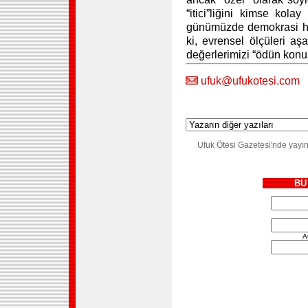
“itici”liğini kimse kola
günümüzde demokrasi hav
ki, evrensel ölçüleri aş
değerlerimizi “ödün kon
ufuk@ufukotesi.com
Ufuk Ötesi Gazetesi'nde yayın
BU
A