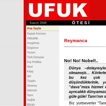
Ö T E S İ
.
Kasım 2008
Ana Sayfa
Kapak Konusu
Aktüalite
Reymanca
Araştırma
Düşünce
Yorum
Türk Dünyası
No! No! Nobel!..
Dış Politika
Gezi
Dünya –dolayısıyl
Kitap
olmamıştı… Körlerle 
Şiir
bu kez çok uz
Tiyatro
düşündüklerinle, ya
Sinema
“dava”mıza hizmet 
İnternet
ayrıcalıklı dünyamızd
Spor
güle güle! Tanrı’nın
Sağlık
Biz yurtseverler “Tanr
Mizah