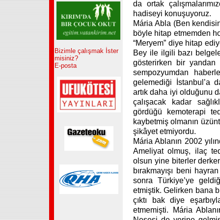
da ortak çalışmalarımı
hadiseyi konuşuyoruz.
Mária Abla (Ben kendisin
böyle hitap etmemden hoş
“Meryem” diye hitap ediy
Bizimle çalışmak İster
Bey ile ilgili bazı belg
misiniz?
gösterirken bir yandan
E-posta
sempozyumdan haberler 
gelemediği İstanbul’a da
artık daha iyi olduğunu da
çalışacak kadar sağlıkl
gördüğü kemoterapi teda
kaybetmiş olmanın üzünt
şikâyet etmiyordu.
Mária Ablanın 2002 yılı
Ameliyat olmuş, ilaç t
olsun yine biterler derk
bırakmayışı beni hayran 
sonra Türkiye’ye geldi
etmiştik. Gelirken bana b
çıktı bak diye eşarbıy
etmemişti. Mária Ablanın
Neşesi de yerine gelmiş