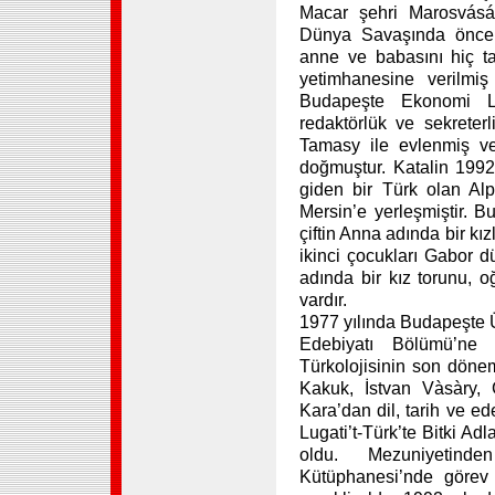
Macar şehri Marosvásár
Dünya Savaşında önce 
anne ve babasını hiç 
yetimhanesine verilmi
Budapeşte Ekonomi Lis
redaktörlük ve sekrete
Tamasy ile evlenmiş ve
doğmuştur. Katalin 1992
giden bir Türk olan Al
Mersin’e yerleşmiştir. 
çiftin Anna adında bir kız
ikinci çocukları Gabor d
adında bir kız torunu, 
vardır.
1977 yılında Budapeşte Ü
Edebiyatı Bölümü’ne
Türkolojisinin son döne
Kakuk, İstvan Vàsàry,
Kara’dan dil, tarih ve ed
Lugati’t-Türk’te Bitki Ad
oldu. Mezuniyetind
Kütüphanesi’nde görev