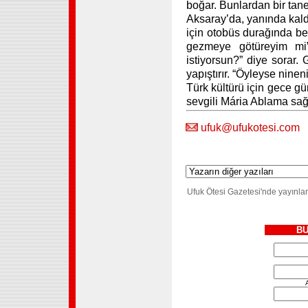
boğar. Bunlardan bir tane
Aksaray’da, yanında kald
için otobüs durağında bek
gezmeye götüreyim m
istiyorsun?” diye sorar.
yapıştırır. “Öyleyse nineni
Türk kültürü için gece 
sevgili Mária Ablama sağl
ufuk@ufukotesi.com
Ufuk Ötesi Gazetesi'nde yayınlan
BU