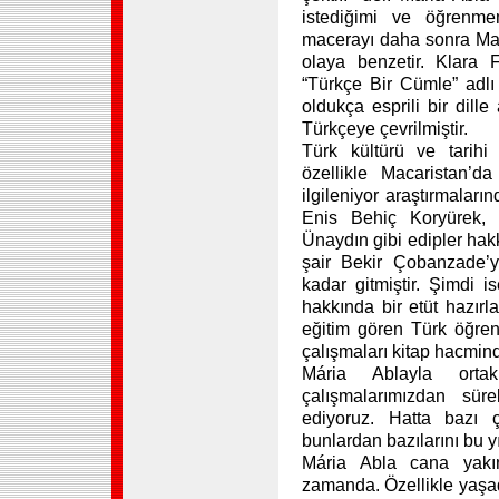
istediğimi ve öğrenme
macerayı daha sonra Mac
olaya benzetir. Klara 
“Türkçe Bir Cümle” adl
oldukça esprili bir dill
Türkçeye çevrilmiştir.
Türk kültürü ve tarihi
özellikle Macaristan’
ilgileniyor araştırmalar
Enis Behiç Koryürek,
Ünaydın gibi edipler hakk
şair Bekir Çobanzade’y
kadar gitmiştir. Şimdi 
hakkında bir etüt hazırl
eğitim gören Türk öğren
çalışmaları kitap hacmind
Mária Ablayla orta
çalışmalarımızdan süre
ediyoruz. Hatta bazı ç
bunlardan bazılarını bu y
Mária Abla cana yakın
zamanda. Özellikle yaşadı