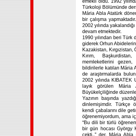
emekli oldu. 1992 yılınd
Türkoloji Bölümünde ders
Mária Abla Atatürk dönem
bir çalışma yapmaktadır
2002 yılında yakalandığı
devam etmektedir.
1990 yılından beri Türk 
giderek Orhun Abidelerin
Kazakistan, Kırgızistan,
Kırım, Başkurdistan
memleketlerini gezen,
bildirilerle katılan Mári
de araştırmalarda bulunm
2002 yılında KIBATEK U
layık görülen Mária 
Büyükelçiliğinde düzenlen
Yazının başında yazdı
dinlemişimdir. Türkçe
kendi çabalarını dile get
öğrenemiyordum, ama iç
“Bu dili bir türlü öğre
bir gün hocası György 
çekti..” der. Mária Abl