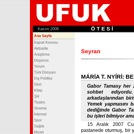
Ö T E S İ
.
Kasım 2008
Ana Sayfa
Kapak Konusu
Aktüalite
Seyran
Araştırma
Düşünce
Yorum
Türk Dünyası
MÁRİA T. NYÍRİ: 
Dış Politika
Gezi
Gabor Tamasy her z
Kitap
sohbet ediyordu
Şiir
arkadaşlarından biri
Tiyatro
Yemek yapmasını bil
Sinema
dediğinde Gabor Ta
İnternet
bu işleri bilmiyor am
Spor
15 Aralık 2007 Cum
Sağlık
pastanede oturmuş, bir 
Mizah