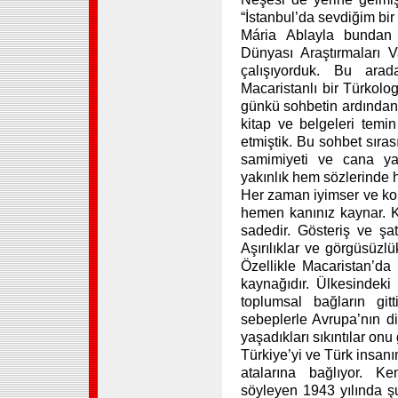
“İstanbul’da sevdiğim bir 
Mária Ablayla bundan 
Dünyası Araştırmaları 
çalışıyorduk. Bu ara
Macaristanlı bir Türkol
günkü sohbetin ardından 
kitap ve belgeleri temi
etmiştik. Bu sohbet sıra
samimiyeti ve cana ya
yakınlık hem sözlerinde 
Her zaman iyimser ve kon
hemen kanınız kaynar. K
sadedir. Gösteriş ve şa
Aşırılıklar ve görgüsüzl
Özellikle Macaristan’da
kaynağıdır. Ülkesindeki 
toplumsal bağların gi
sebeplerle Avrupa’nın di
yaşadıkları sıkıntılar on
Türkiye’yi ve Türk insan
atalarına bağlıyor. K
söyleyen 1943 yılında şu